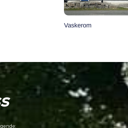
Vaskerom
s
lgende: