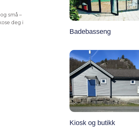
e og små –
kose deg i
Badebasseng
Kiosk og butikk